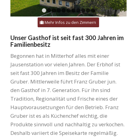
1
2
3
4
5
6
7
8
9
10
11
Mehr Infos zu den Zimmern
Unser Gasthof ist seit fast 300 Jahren im
Familienbesitz
Begonnen hat in Mitterhof alles mit einer
Jausenstation vor vielen Jahren. Der Erbhof ist
seit fast 300 Jahren im Besitz der Familie
Gruber. Mittlerweile führt Franz Gruber jun.
den Gasthof in 7. Generation. Für ihn sind
Tradition, Regionalität und Frische eines der
Hauptvorausetzungen für den Betrieb. Franz
Gruber ist es als Küchenchef wichtig, die
Produkte sinnvoll und nachhaltig zu verkochen.
Deshalb variiert die Speisekarte regelmäßig.